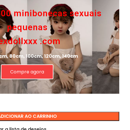
500 minibonecas sexuais
pequenas
exdollxxx .com
cm, 80cm, 100cm, 120cm, 140cm
Compre agora
ADICIONAR AO CARRINHO
r a lista de desejos