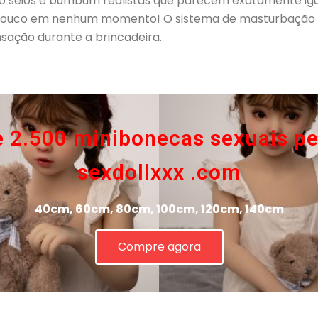
omo seios e bumbum realistas que parecem exatamente igu
 louco em nenhum momento! O sistema de masturbação mã
nsação durante a brincadeira.
e 2.500 minibonecas sexuais p
sexdollxxx .com
40cm, 60cm, 80cm, 100cm, 120cm, 140cm
Compre agora