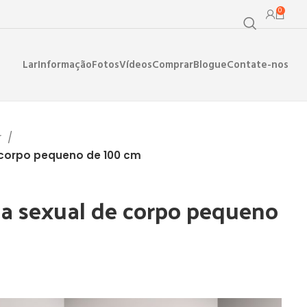
0
Lar
Informação
Fotos
Vídeos
Comprar
Blogue
Contate-nos
r
corpo pequeno de 100 cm
a sexual de corpo pequeno