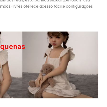
ais aos reais, esta boneca sexual tpe 100cm usa
os-livres oferece acesso fácil e configurações
equenas