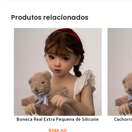
Produtos relacionados
Boneca Real Extra Pequena de Silicone
Cachorro
ADICIONAR AO CARRINHO
ADICIONAR
100cm Sexo
$
186.00