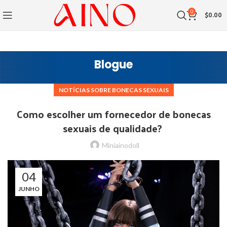
0
$
0.00
Blogue
NOTÍCIAS SOBRE BONECAS SEXUAIS
Como escolher um fornecedor de bonecas
sexuais de qualidade?
Miniainodoll
04
JUNHO