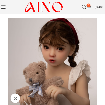
0
$
0.00
Clique para ampliar