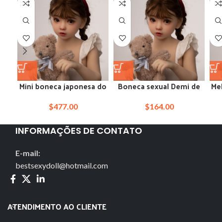
Mini boneca japonesa do
Boneca sexual Demi de
Me
amor adolescente de 100
165 cm no Reino Unido
14
cm
$
477.00
$
164.00
INFORMAÇÕES DE CONTATO
E-mail:
bestsexydoll@hotmail.com
ATENDIMENTO AO CLIENTE