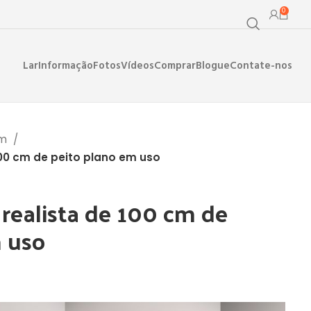
0
Lar
Informação
Fotos
Vídeos
Comprar
Blogue
Contate-nos
im
100 cm de peito plano em uso
realista de 100 cm de
m uso