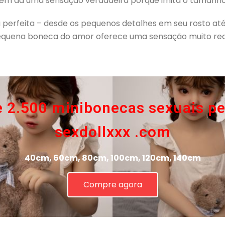
bém dá uma sensação verdadeira porque imita o tamanho
a perfeita – desde os pequenos detalhes em seu rosto a
pequena boneca do amor oferece uma sensação muito real
e 2.500 minibonecas sexuais p
sexdollxxx .com
40cm, 60cm, 80cm, 100cm, 120cm, 140cm
Compre agora