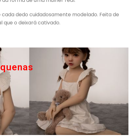
 da forma de uma mulher real.
té cada dedo cuidadosamente modelado. Feita de
 que o deixará cativado.
equenas