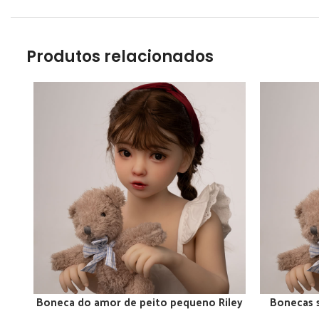
Produtos relacionados
Boneca do amor de peito pequeno Riley
Bonecas 
ADICIONAR AO CARRINHO
ADICIONAR
de 100 cm de baixo custo