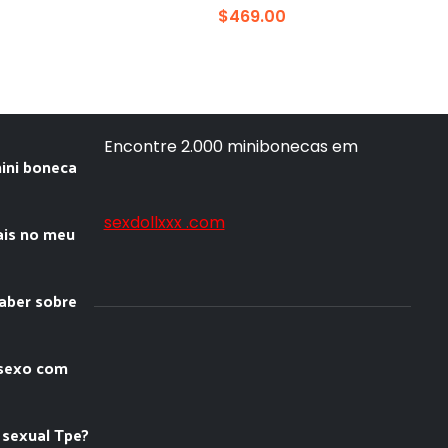
$
469.00
Encontre 2.000 minibonecas em
ini boneca
sexdollxxx .com
ais no meu
saber sobre
 sexo com
 sexual Tpe?