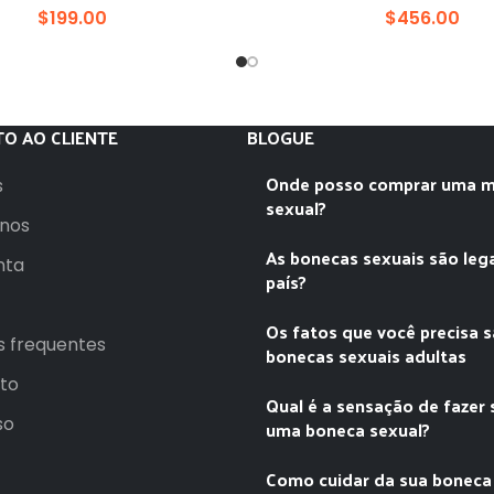
$
199.00
$
456.00
jovem
O AO CLIENTE
BLOGUE
Onde posso comprar uma m
s
sexual?
nos
As bonecas sexuais são leg
nta
país?
Os fatos que você precisa 
s frequentes
bonecas sexuais adultas
to
Qual é a sensação de fazer
so
uma boneca sexual?
Como cuidar da sua boneca