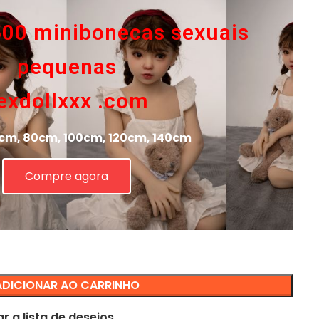
500 minibonecas sexuais
pequenas
exdollxxx .com
cm, 80cm, 100cm, 120cm, 140cm
Compre agora
ADICIONAR AO CARRINHO
r a lista de desejos