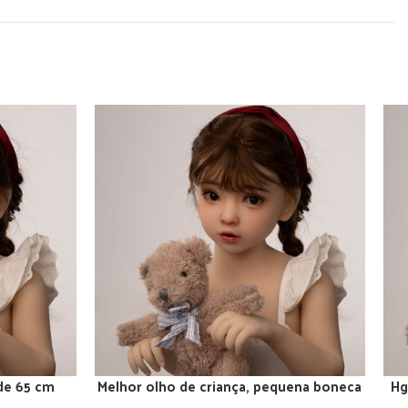
 de 65 cm
Melhor olho de criança, pequena boneca
Hg
ADICIONAR AO CARRINHO
ADI
 de peito
adolescente asiática de peito nu
p