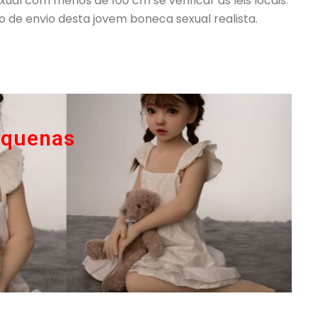
ual com menos de 100 cm se verificar as leis locais.
de envio desta jovem boneca sexual realista.
equenas