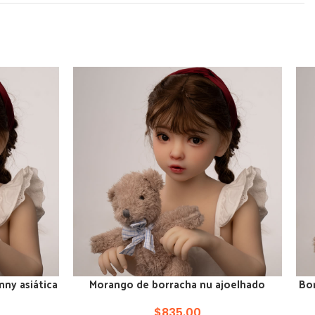
nny asiática
Morango de borracha nu ajoelhado
Bon
ADICIONAR AO CARRINHO
ADI
a
pequeno vídeo masculino pequeno
$
835.00
fórum boneca