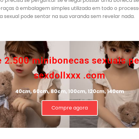
 precisa se perguntar se é ilegal possuir uma boneca sex
raças à embalagem simples utilizada em todo o processo 
a sexual pode sentar na sua varanda sem revelar nada.
e 2.500 minibonecas sexuais p
sexdollxxx .com
40cm, 60cm, 80cm, 100cm, 120cm, 140cm
Compre agora