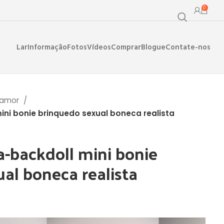
0
Lar
Informação
Fotos
Vídeos
Comprar
Blogue
Contate-nos
 amor
ni bonie brinquedo sexual boneca realista
-backdoll mini bonie
al boneca realista