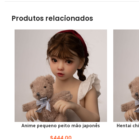
Produtos relacionados
Anime pequeno peito mão japonês
Hentai ch
ADICIONAR AO CARRINHO
ADICIONAR
platimum siliocne minúsculo dol
benefícios
$
444.00