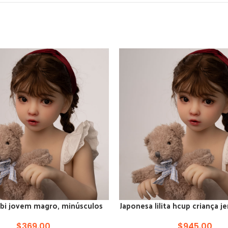
ibi jovem magro, minúsculos
Japonesa lilita hcup criança je
 AO CARRINHO
ADICIONAR AO CARRINHO
 babara roupas boneca anime
jailbait milf bonec
$
369.00
$
945.00