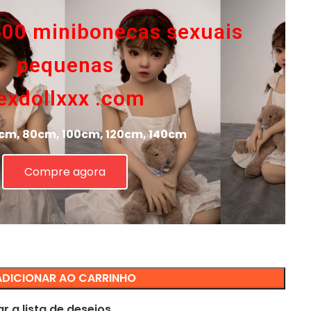
500 minibonecas sexuais
pequenas
exdollxxx .com
cm, 80cm, 100cm, 120cm, 140cm
Compre agora
ADICIONAR AO CARRINHO
r a lista de desejos