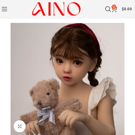
0
$
0.00
Clique para ampliar