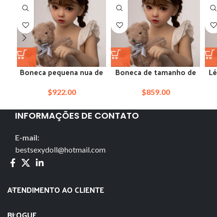
Boneca pequena nua de
Boneca de tamanho de
Lé
silicone em miniatura
brinquedo miyu com
com 100 cm de altura e
nome francês mini peito
$
922.00
$
859.00
tamanho infantil
pequeno
INFORMAÇÕES DE CONTATO
E-mail:
bestsexydoll@hotmail.com
ATENDIMENTO AO CLIENTE
BLOGUE