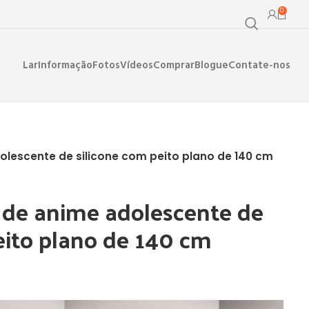
0
Lar
Informação
Fotos
Vídeos
Comprar
Blogue
Contate-nos
lescente de silicone com peito plano de 140 cm
 de anime adolescente de
eito plano de 140 cm